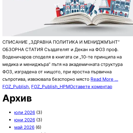
СПИСАНИЕ „ЗДРАВНА ПОЛИТИКА И МЕНИДЖМЪНТ“
ОБЗОРНА СТАТИЯ Създателят и Декан на ФОЗ проф.
Воденичаров споделя в книгата си „10-те принципа на
медика и мениджъра” пътя на академичната структура
ФОЗ, изградена от нищото, при яростна първична
съпротива, извоювала безспорно място
Read More …
FOZ_Publish
,
FOZ_Publish_HPM
Оставете коментар
Архив
юли 2026
(3)
юни 2026
(3)
май 2026
(6)