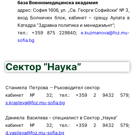
база Военномедицинска академия
адрес: София 1606, ул. „Св. Георги Софийски“ № 3,
вход Болничен блок, кабинет – срещу Аулата в
Катедра “Здравна политика и мениджмънт”;
тел.: +359 875 229840;
e.kuzmanova@foz.mu-
sofia.bg
Сектор “Наука”
Станиела Петрова – Ръководител сектор
кабинет № 32; тел.: +359 2 9432 579;
s.krasteva@foz.mu-sofia.bg
Даниела Василева – специалист в Сектор „Наука“
кабинет № 32; тел.: +359 2 9432 579;
d.vasileva@foz.mu-sofia.bg