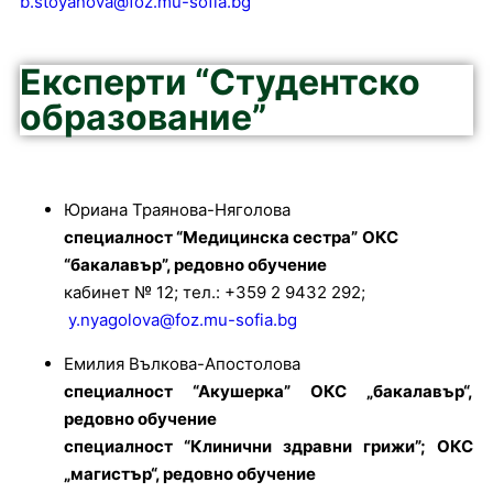
b.stoyanova@foz.mu-sofia.bg
Експерти “Студентско
образование”
Юриана Траянова-Няголова
специалност “Медицинска сестра”
ОКС
“бакалавър
”, редовно обучение
кабинет № 12; тел.: +359 2 9432 292;
y.nyagolova@foz.mu-sofia.bg
Емилия Вълкова-Апостолова
специалност “Акушерка” ОКС „бакалавър“,
редовно обучение
специалност “Клинични здравни грижи”; ОКС
„магистър“, редовно обучение