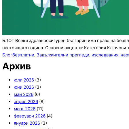
БЛОГ Всеки здравноосигурен българин има право на безпла
настоящата година. Основни акценти: Категория Ключови
Блог
безплатни
,
Задължителни прегледи
,
изследвания
,
нар
Архив
юли 2026
(3)
юни 2026
(3)
май 2026
(6)
април 2026
(8)
март 2026
(11)
февруари 2026
(4)
януари 2026
(3)