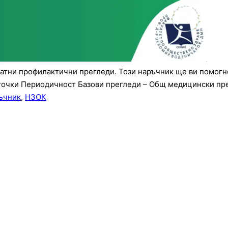
тни профилактични прегледи. Този наръчник ще ви помогне
 точки Периодичност Базови прегледи – Общ медицински пр
ъчник
,
НЗОК