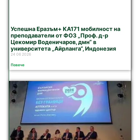
Успешна Еразъм+ КА171 мобилност на
преподаватели от ФОЗ „Проф. д-р
Цекомир Воденичаров, дмн“ в
университета „Айрланга“, Индонезия
24 06 2026
Повече