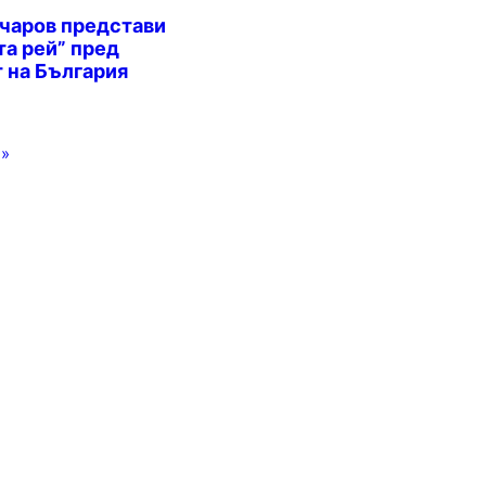
чаров представи
та рей” пред
 на България
 »