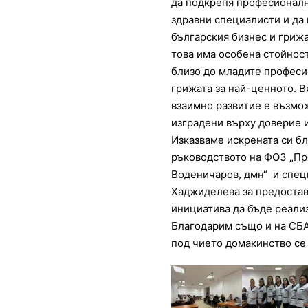
да подкрепя професионалн
здравни специалисти и да
българския бизнес и грижа
това има особена стойнос
близо до младите професи
грижата за най-ценното. В
взаимно развитие е възмо
изградени върху доверие 
Изказваме искрената си б
ръководството на ФОЗ „Пр
Воденичаров, дмн“ и спец
Хаджиделева за предостав
инициатива да бъде реали
Благодарим също и на СБА
под чието домакинство се