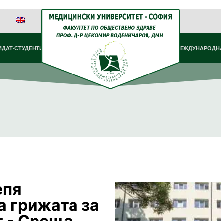
ИДАТ-СТУДЕНТИ
МЕЖДУНАРОДНА
епя
а грижата за
т - Среща