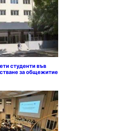
ети студенти във
стване за общежитие