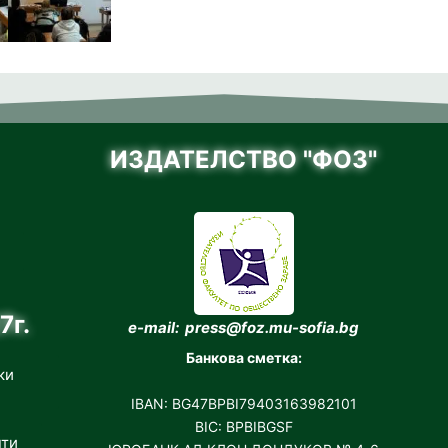
ИЗДАТЕЛСТВО "ФОЗ"
7г.
e-mail: press@foz.mu-sofia.bg
Банкова сметка:
ки
IBAN: BG47BPBI79403163982101
BIC: BPBIBGSF
нти