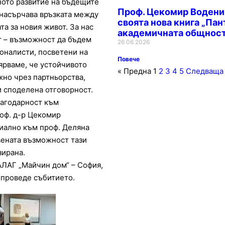
ото развитие на бъдещите
Проф. Цекомир Водени
 насърчава връзката между
своята нова книга „Пан
та за новия живот. За нас
академичната общност
т – възможност да бъдем
26 06 2026
оналисти, посветени на
Повече
ярваме, че устойчивото
« Предна
1
2
3
4
5
Следваща
жно чрез партньорства,
и споделена отговорност.
лагодарност към
оф. д-р Цекомир
иално към проф. Деляна
ената възможност тази
зирана.
ЛАГ „Майчин дом“ – София,
 проведе събитието.