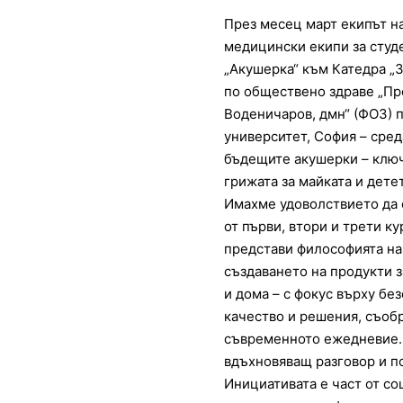
През месец март екипът н
медицински екипи за студ
„Акушерка“ към Катедра „
по обществено здраве „Пр
Воденичаров, дмн“ (ФОЗ)
университет, София – среда
бъдещите акушерки – ключ
грижата за майката и дете
Имахме удоволствието да 
от първи, втори и трети ку
представи философията на
създаването на продукти 
и дома – с фокус върху б
качество и решения, съоб
съвременното ежедневие.
вдъхновяващ разговор и п
Инициативата е част от с