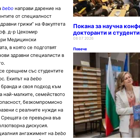
а
bebo
направи дарение на
ентите от специалност
Здравни грижи“ на Факултета
Покана за научна конф
оф. д-р Цекомир
докторанти и студенти
08 07 2026
 при Медицински
та, в която се подготвят
Повече
ови здравни специалисти в
то.
се срещнем със студентите
рс. Екипът на
bebo
 бранда и своя подход към
за най-малките, семейството
езопасност, безкомпромисно
разени с реалните нужди на
 Срещата се превърна във
олзотворна дискусия.
оциалния ангажимент на
bebo