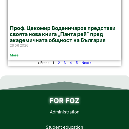
Проф. Цекомир Воденичаров представи
своята нова книга „Панта рей” пред
академичната общност на България
26 06 2026
More
« Front
1
2
3
4
5
Next »
FOR FOZ
Administration
Student education