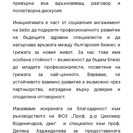
превърна във вдъхновяващ разговор и
ползотворна дискусия.
Инициативата е част от социалния ангажимент
на
bebo
да подкрепя професионалното развитие
на бъдещите здравни специалисти и да
насърчава връзката между българския бизнес и
грижата за новия живот. За нас това има
особена стойност – възможност да бъдем близо
до младите професионалисти, посветени на
грижата за най-ценното. Вярваме, че
устойчивото взаимно развитие е възможно чрез
партньорства, изградени върху доверие и
споделена отговорност.
Изказваме искрената си благодарност към
ръководството на ФОЗ „Проф. д-р Цекомир
Воденичаров, дмн“ и специално към проф.
Деляна Хаджиделева за предоставената