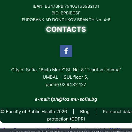
IBAN: BG47BPBI79403163982101
BIC: BPBIBGSF
EUROBANK AD DONDUKOV BRANCH No. 4-6
CONTACTS
City of Sofia, "Bialo More" St. No. 8 "Tsaritsa Joanna"
UMBAL - ISUL floor 5,
phone 02 9432 127
e-mail: fph
@foz.mu-sofia.bg
© Faculty of Public Health 2026 |
Blog
|
Personal data
protection (GDPR)
Proudly powered by WordPress
|
Education Hub by
WEN