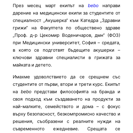
През месец март екипът на
bebo
направи
дарение на медицински екипи за студентите от
специалност „Акушерка“ към Катедра „Здравни
грижи“ на Факултета по обществено здраве
„Проф. д-р Цекомир Воденичаров, дмн“ (ФОЗ)
при Медицински университет, София – средата,
в която се подготвят бъдещите акушерки –
ключови здравни специалисти в грижата за
майката и детето.
Имахме удоволствието да се срещнем със
студентите от първи, втори и трети курс. Екипът
на
bebo
представи философията на бранда и
своя подход към създаването на продукти за
най-малките, семейството и дома – с фокус
върху безопасност, безкомпромисно качество и
решения, съобразени с реалните нужди на
съвременното ежедневие. Срещата се