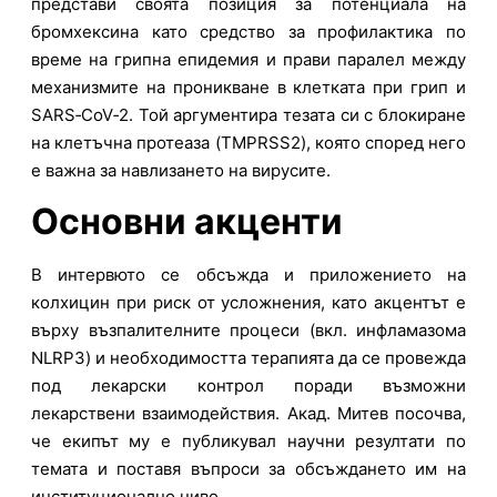
представи своята позиция за потенциала на
бромхексина като средство за профилактика по
време на грипна епидемия и прави паралел между
механизмите на проникване в клетката при грип и
SARS‑CoV‑2. Той аргументира тезата си с блокиране
на клетъчна протеаза (TMPRSS2), която според него
е важна за навлизането на вирусите.
Основни акценти
В интервюто се обсъжда и приложението на
колхицин при риск от усложнения, като акцентът е
върху възпалителните процеси (вкл. инфламазома
NLRP3) и необходимостта терапията да се провежда
под лекарски контрол поради възможни
лекарствени взаимодействия. Акад. Митев посочва,
че екипът му е публикувал научни резултати по
темата и поставя въпроси за обсъждането им на
институционално ниво.