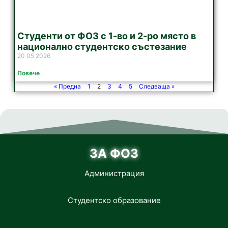
Студенти от ФОЗ с 1-во и 2-ро място в
национално студентско състезание
20 05 2026
Повече
« Предна
1
2
3
4
5
Следваща »
ЗА ФОЗ
Администрация
Студентско образование