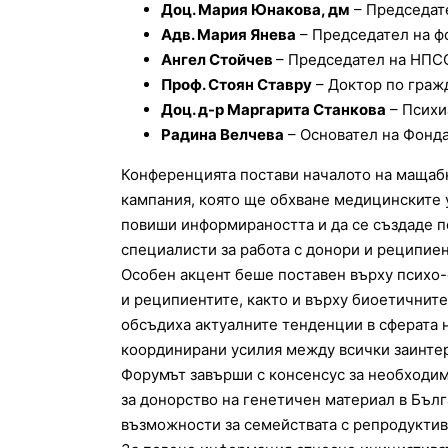
Доц. Мария Юнакова, дм
– Председат
Адв. Мария Янева
– Председател на ф
Ангел Стойчев
– Председател на НПС
Проф. Стоян Ставру
– Доктор по граж
Доц. д-р Маргарита Станкова
– Психи
Радина Велчева
– Основател на Фонда
Конференцията постави началото на маща
кампания, която ще обхване медицинските у
повиши информираността и да се създаде 
специалисти за работа с донори и реципиен
Особен акцент беше поставен върху психо
и реципиентите, както и върху биоетичните
обсъдиха актуалните тенденции в сферата 
координирани усилия между всички заинте
Форумът завърши с консенсус за необходим
за донорство на генетичен материал в Бълг
възможности за семействата с репродукти