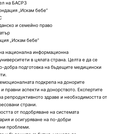
ел на БАСРЗ
ондация „Искам бебе”
С
данско и семейно право
атър
ция „Искам бебе”
бна национална информационна
ниверситети в цялата страна. Целта е да се
по-добра подготовка на бъдещите медицински
ти.
-емоционалната подкрепа на донорите
 и правни аспекти на донорството. Експертите
на репродуктивното здраве и необходимостта от
ресовани страни.
остта от подобряване на системата
ария и осигуряване на по-добри
вни проблеми.