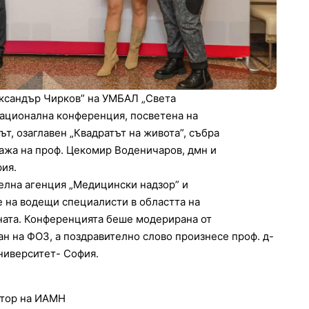
лександър Чирков” на УМБАЛ „Света
национална конференция, посветена на
т, озаглавен „Квадратът на живота”, събра
нажа на проф. Цекомир Воденичаров, дмн и
ия.
елна агенция „Медицински надзор” и
е на водещи специалисти в областта на
ната. Конференцията беше модерирана от
н на ФОЗ, а поздравително слово произнесе проф. д-
ниверситет- София.
ктор на ИАМН