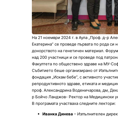
На 21 ноември 2024 г. в Аула „Проф. д-р А
Екатерина” се проведе първата по рода си 
донорството на генетичен материал. Форумъ
над 200 участници и се проведе под патро
Факултета по обществено здраве на МУ-Соф
Събитието беше организирано от Изпълнит
фондация „Искам бебе”, с активното участи
репродуктивното здраве, етиката и медици
проф. Александрина Воденичарова, дм, Дека
р Бойчо Ланджов- Ректор на Медицински у
В програмата участваха следните лектори:
Иванка Динева
– Изпълнителен дире