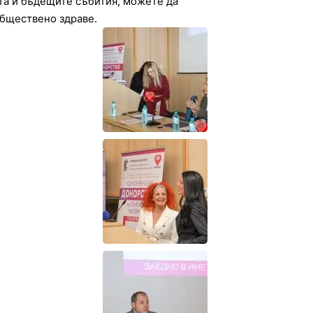
та и бъдещите събития, можете да
обществено здраве.