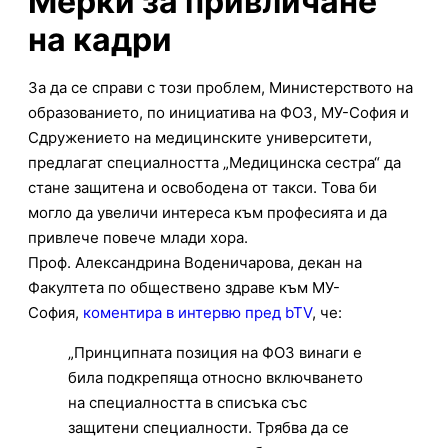
Мерки за привличане
на кадри
За да се справи с този проблем, Министерството на
образованието, по инициатива на ФОЗ, МУ-София и
Сдружението на медицинските университети,
предлагат специалността „Медицинска сестра“ да
стане защитена и освободена от такси. Това би
могло да увеличи интереса към професията и да
привлече повече млади хора.
Проф. Александрина Воденичарова, декан на
Факултета по обществено здраве към МУ-
София,
коментира в интервю пред bTV
, че:
„Принципната позиция на ФОЗ винаги е
била подкрепяща относно включването
на специалността в списъка със
защитени специалности. Трябва да се