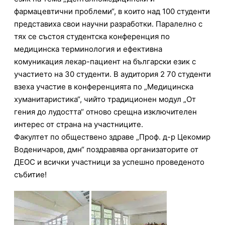
фармацевтични проблеми“, в които над 100 студенти
представиха свои научни разработки. Паралелно с
тях се състоя студентска конференция по
медицинска терминология и ефективна
комуникация лекар-пациент на български език с
участието на 30 студенти. В аудитория 2 70 студенти
взеха участие в конференцията по „Медицинска
хуманитаристика“, чийто традиционен модул „От
гения до лудостта“ отново срещна изключителен
интерес от страна на участниците.
Факултет по обществено здраве „Проф. д-р Цекомир
Воденичаров, дмн“ поздравява организаторите от
ДЕОС и всички участници за успешно проведеното
събитие!