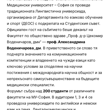
Медицински университет – София се проведе
традиционната Лингвистична универсиада,
организирана от Департамента по езиково обучение
и спорт (ДЕОС) с подкрепата на Студентския съвет.
Официален гост на събитието беше деканът на
Факултет по обществено здраве „Проф. д-р Цекомир
Воденичаров, дмн“ —
проф. Александрина
Воденичарова, дм
. В приветственото си слово тя
подчерта значението на комуникационните
компетенции и владеенето на чужди езици като
ключово условие за споделяне на научни
постижения с международната научна общност и за
непрекъснато самоусъвършенстване на бъдещите
медицински специалисти.
Форумът събра над
200 студенти
от различните
факултети на МУ-София. В аудитории 1, 3 и 4 се
проведоха универсиадите по английски и немски
език на тема „Денталномедицински и