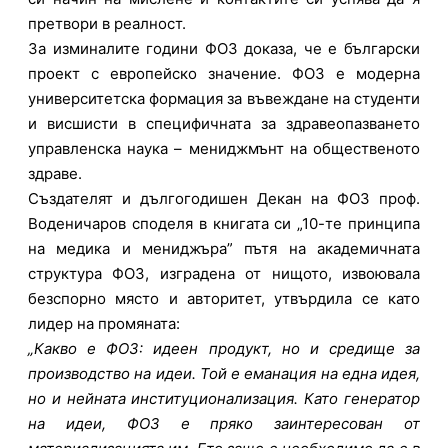
претвори в реалност.
За изминалите години ФОЗ доказа, че е български
проект с европейско значение. ФОЗ е модерна
университетска формация за въвеждане на студенти
и висшисти в специфичната за здравеопазването
управленска наука – мениджмънт на общественото
здраве.
Създателят и дългогодишен Декан на ФОЗ проф.
Воденичаров споделя в книгата си „10-те принципа
на медика и мениджъра” пътя на академичната
структура ФОЗ, изградена от нищото, извоювала
безспорно място и авторитет, утвърдила се като
лидер на промяната:
„Какво е ФОЗ: идеен продукт, но и средище за
производство на идеи. Той е еманация на една идея,
но и нейната институционализация. Като генератор
на идеи, ФОЗ е пряко заинтересован от