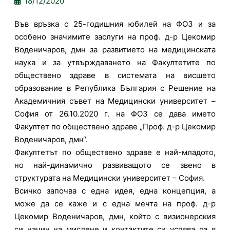
18/12/2020
Във връзка с 25-годишния юбилей на ФОЗ и за
особено значимите заслуги на проф. д-р Цекомир
Воденичаров, дмн за развитието на медицинската
наука и за утвърждаването на Факултетите по
обществено здраве в системата на висшето
образование в Република България с Решение на
Академичния съвет на Медицински университет –
София от 26.10.2020 г. на ФОЗ се дава името
Факултет по обществено здраве „Проф. д-р Цекомир
Воденичаров, дмн“.
Факултетът по обществено здраве е най-младото,
но най-динамично развиващото се звено в
структурата на Медицински университет – София.
Всичко започва с една идея, една концепция, а
може да се каже и с една мечта на проф. д-р
Цекомир Воденичаров, дмн, който с визионерския
си начин на мислене и контактите си успява да я