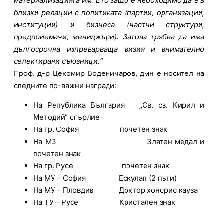
материализацията им. Ето защо е необходимо да е в
близки релации с политиката (партии, организации,
институции) и бизнеса (частни структури,
предприемачи, мениджъри). Затова трябва да има
дългосрочна изпреварваща визия и внимателно
селектирани съюзници.
“
Проф. д-р Цекомир Воденичаров, дмн е носител на
следните по-важни награди:
На Република България „Св. св. Кирил и
Методий“ огърлие
На гр. София почетен знак
На МЗ Златен медал и
почетен знак
На гр. Русе почетен знак
На МУ – София Ескулап (2 пъти)
На МУ – Пловдив Доктор хонорис кауза
На ТУ – Русе Кристален знак