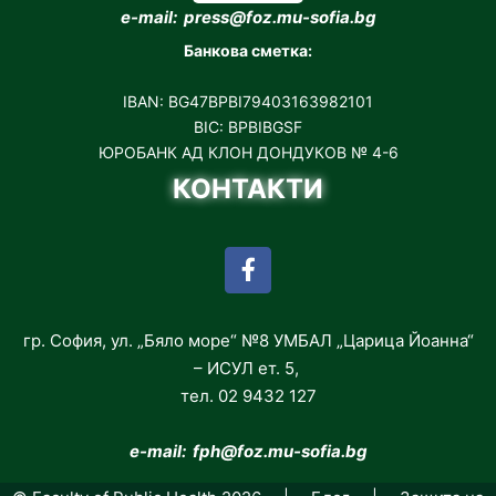
e-mail: press@foz.mu-sofia.bg
Банкова сметка:
IBAN: BG47BPBI79403163982101
BIC: BPBIBGSF
ЮРОБАНК АД КЛОН ДОНДУКОВ № 4-6
КОНТАКТИ
гр. София, ул. „Бяло море“ №8 УМБАЛ „Царица Йоанна“
– ИСУЛ ет. 5,
тел. 02 9432 127
e-mail: fph
@foz.mu-sofia.bg