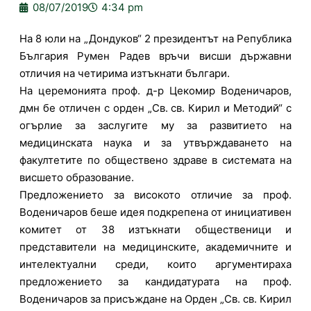
08/07/2019
4:34 pm
На 8 юли на „Дондуков“ 2 президентът на Република
България Румен Радев връчи висши държавни
отличия на четирима изтъкнати българи.
На церемонията проф. д-р Цекомир Воденичаров,
дмн бе отличен с орден „Св. св. Кирил и Методий“ с
огърлие за заслугите му за развитието на
медицинската наука и за утвърждаването на
факултетите по обществено здраве в системата на
висшето образование.
Предложението за високото отличие за проф.
Воденичаров беше идея подкрепена от инициативен
комитет от 38 изтъкнати общественици и
представители на медицинските, академичните и
интелектуални среди, които аргументираха
предложението за кандидатурата на проф.
Воденичаров за присъждане на Орден „Св. св. Кирил