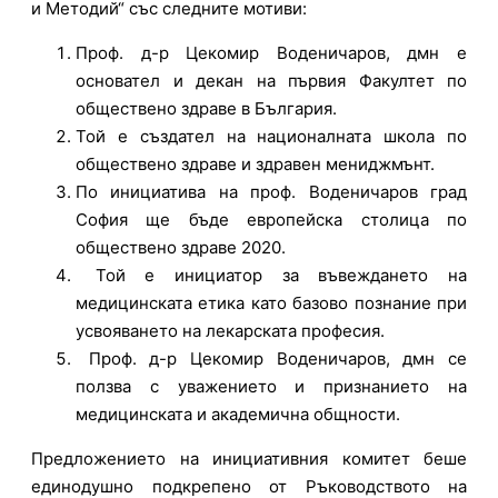
и Методий“ със следните мотиви:
Проф. д-р Цекомир Воденичаров, дмн е
основател и декан на първия Факултет по
обществено здраве в България.
Той е създател на националната школа по
обществено здраве и здравен мениджмънт.
По инициатива на проф. Воденичаров град
София ще бъде европейска столица по
обществено здраве 2020.
Той е инициатор за въвеждането на
медицинската етика като базово познание при
усвояването на лекарската професия.
Проф. д-р Цекомир Воденичаров, дмн се
ползва с уважението и признанието на
медицинската и академична общности.
Предложението на инициативния комитет беше
единодушно подкрепено от Ръководството на