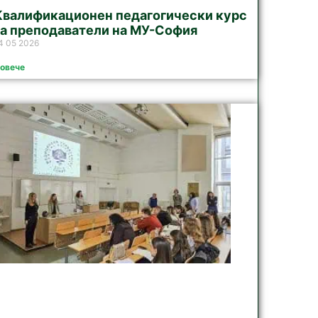
Квалификационен педагогически курс
за преподаватели на МУ-София
4 05 2026
овече