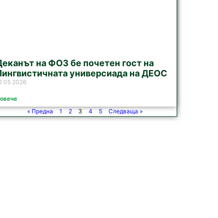
Деканът на ФОЗ бе почетен гост на
Лингвистичната универсиада на ДЕОС
2 05 2026
овече
« Предна
1
2
3
4
5
Следваща »