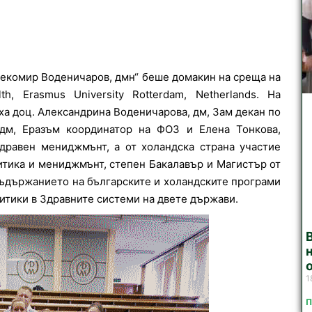
Цекомир Воденичаров, дмн“ беше домакин на среща на
h, Erasmus University Rotterdam, Netherlands. На
ха доц. Александрина Воденичарова, дм, Зам декан по
 дм, Еразъм координатор на ФОЗ и Елена Тонкова,
дравен мениджмънт, а от холандска страна участие
литика и мениджмънт, степен Бакалавър и Магистър от
съдържанието на българските и холандските програми
литики в Здравните системи на двете държави.
1
П