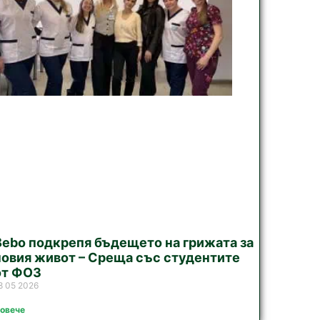
Bebo подкрепя бъдещето на грижата за
новия живот – Среща със студентите
от ФОЗ
8 05 2026
овече