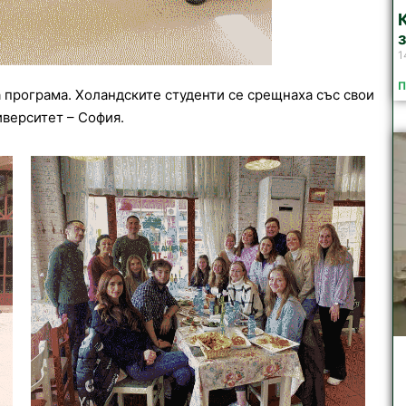
1
П
а програма. Холандските студенти се срещнаха със свои
иверситет – София.