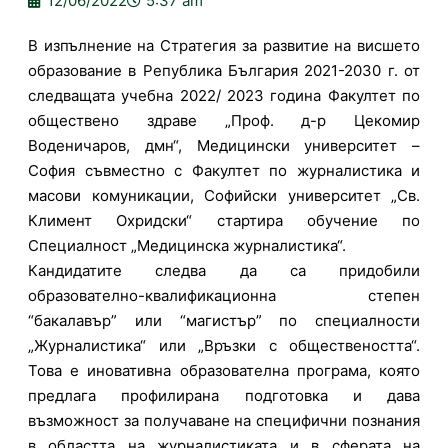
12/06/2022
5:37 am
В изпълнение на Стратегия за развитие на висшето
образование в Република България 2021-2030 г. от
следващата учебна 2022/ 2023 година Факултет по
обществено здраве „Проф. д-р Цекомир
Воденичаров, дмн“, Медицински университет –
София съвместно с Факултет по журналистика и
масови комуникации, Софийски университет „Св.
Климент Охридски“ стартира обучение по
Специалност „Медицинска журналистика“.
Кандидатите следва да са придобили
образователно-квалификационна степен
“бакалавър” или “магистър” по специалности
„Журналистика“ или „Връзки с обществеността“.
Това е иновативна образователна програма, която
предлага профилирана подготовка и дава
възможност за получаване на специфични познания
в областта на журналистиката и в сферата на