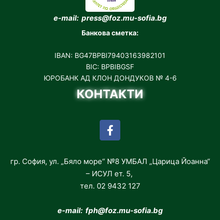
e-mail: press@foz.mu-sofia.bg
Банкова сметка:
IBAN: BG47BPBI79403163982101
BIC: BPBIBGSF
ЮРОБАНК АД КЛОН ДОНДУКОВ № 4-6
КОНТАКТИ
гр. София, ул. „Бяло море“ №8 УМБАЛ „Царица Йоанна“
– ИСУЛ ет. 5,
тел. 02 9432 127
e-mail: fph
@foz.mu-sofia.bg