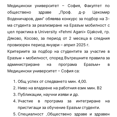
Медицински университет – София, Факултет по
обществено здраве „Проф. д-р Цекомир
Воденичаров, дмн“ обявява конкурс за подбор на 3-
ма студента за реализиране на Еразъм мобилност с
цел практика в University «Fehmi Agani» Gjakovë, гр.
Дяково, Косово, за период от 2 месеца в следния
провизорен период януари – април 2025 г.
Критериите за подбор на студентите за участие в
Еразъм + мобилност, според Вътрешните правила за
администриране на програма Еразъм+ в
Медицински университет – София са:
Общ успех от следването мин. 4,00.
Ниво на владеене на работния език мин. B2
Публикации, научни изяви и др.
Участие в програма за интегриране на
пристигащи за обучение Еразъм студенти.
Специалност
Обществено здраве и здравен
„