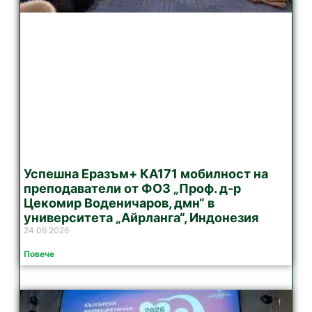
Успешна Еразъм+ КА171 мобилност на
преподаватели от ФОЗ „Проф. д-р
Цекомир Воденичаров, дмн“ в
университета „Айрланга“, Индонезия
24 06 2026
Повече