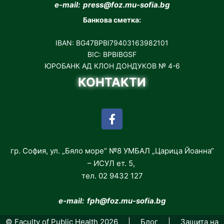
e-mail: press@foz.mu-sofia.bg
Банкова сметка:
IBAN: BG47BPBI79403163982101
BIC: BPBIBGSF
ЮРОБАНК АД КЛОН ДОНДУКОВ № 4-6
КОНТАКТИ
гр. София, ул. „Бяло море“ №8 УМБАЛ „Царица Йоанна“
– ИСУЛ ет. 5,
тел. 02 9432 127
e-mail: fph
@foz.mu-sofia.bg
© Faculty of Public Health 2026 |
Блог
|
Защита на