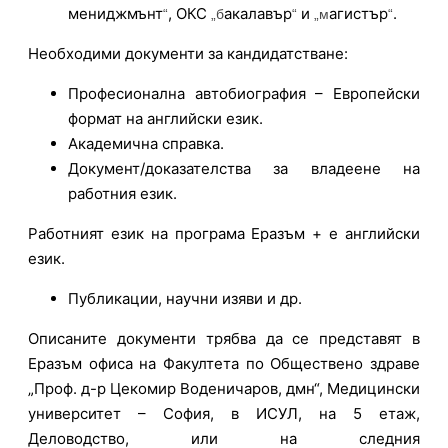
мениджмънт
, ОКС
акалавър
и
агистър
.
“
„б
“
„м
“
Необходими документи за кандидатстване:
Професионална автобиография – Европейски
формат на английски език.
Академична справка.
Документ/доказателства за владеене на
работния език.
Работният език на програма Еразъм + е английски
език.
Публикации, научни изяви и др.
Описаните документи трябва да се представят в
Еразъм офиса на Факултета по Обществено здраве
„Проф. д-р Цекомир Воденичаров, дмн“, Медицински
университет – София, в ИСУЛ, на 5 етаж,
Деловодство, или на следния