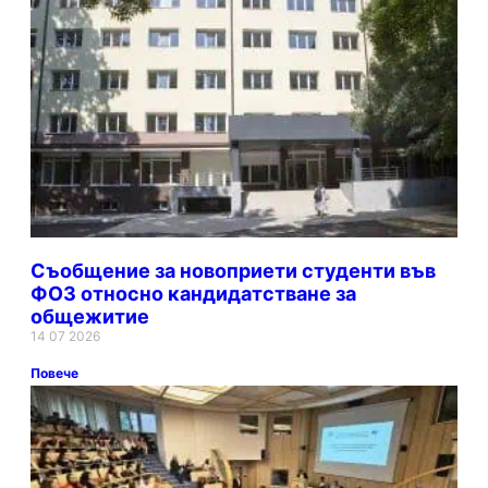
Съобщение за новоприети студенти във
ФОЗ относно кандидатстване за
общежитие
14 07 2026
Повече