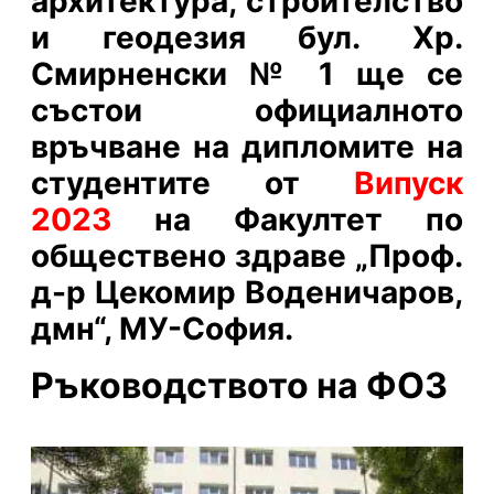
архитектура, строителство
и геодезия
бул. Хр.
Смирненски № 1 ще се
състои официалното
връчване на дипломите на
студентите от
Випуск
2023
на Факултет по
обществено здраве „Проф.
д-р Цекомир Воденичаров,
дмн
“, МУ-София.
Ръководството на ФОЗ