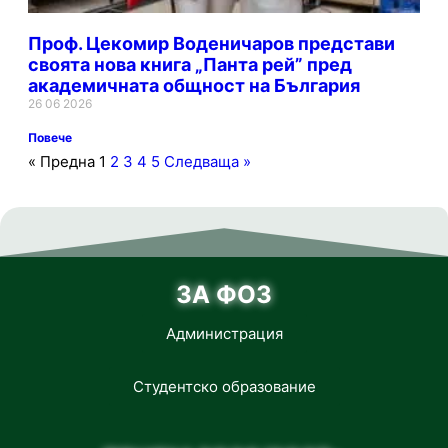
Проф. Цекомир Воденичаров представи
своята нова книга „Панта рей” пред
академичната общност на България
26 06 2026
Повече
« Предна
1
2
3
4
5
Следваща »
ЗА ФОЗ
Администрация
Студентско образование