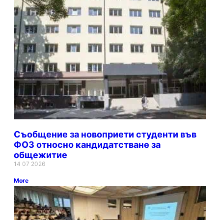
Съобщение за новоприети студенти във
ФОЗ относно кандидатстване за
общежитие
14 07 2026
More