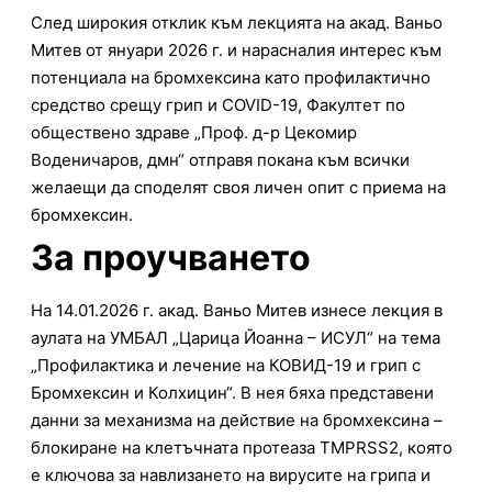
След широкия отклик към лекцията на акад. Ваньо
Митев от януари 2026 г. и нарасналия интерес към
потенциала на бромхексина като профилактично
средство срещу грип и COVID-19, Факултет по
обществено здраве „Проф. д-р Цекомир
Воденичаров, дмн“ отправя покана към всички
желаещи да споделят своя личен опит с приема на
бромхексин.
За проучването
На 14.01.2026 г. акад. Ваньо Митев изнесе лекция в
аулата на УМБАЛ „Царица Йоанна – ИСУЛ“ на тема
„Профилактика и лечение на КОВИД-19 и грип с
Бромхексин и Колхицин“. В нея бяха представени
данни за механизма на действие на бромхексина –
блокиране на клетъчната протеаза TMPRSS2, която
е ключова за навлизането на вирусите на грипа и