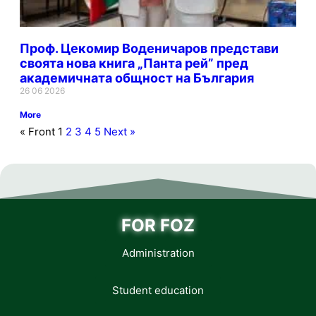
Проф. Цекомир Воденичаров представи
своята нова книга „Панта рей” пред
академичната общност на България
26 06 2026
More
« Front
1
2
3
4
5
Next »
FOR FOZ
Administration
Student education