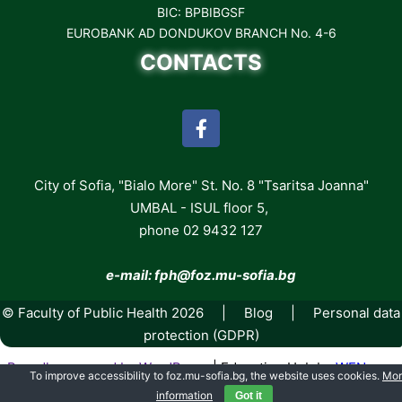
BIC: BPBIBGSF
EUROBANK AD DONDUKOV BRANCH No. 4-6
CONTACTS
City of Sofia, "Bialo More" St. No. 8 "Tsaritsa Joanna"
UMBAL - ISUL floor 5,
phone 02 9432 127
e-mail: fph
@foz.mu-sofia.bg
© Faculty of Public Health 2026 |
Blog
|
Personal data
protection (GDPR)
Proudly powered by WordPress
|
Education Hub by
WEN
To improve accessibility to foz.mu-sofia.bg, the website uses cookies.
Mor
Themes
information
Got it