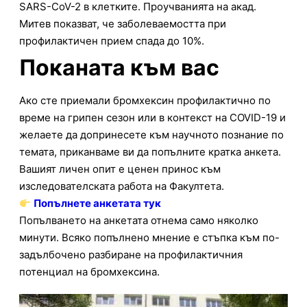
SARS-CoV-2 в клетките. Проучванията на акад.
Митев показват, че заболеваемостта при
профилактичен прием спада до 10%.
Поканата към вас
Ако сте приемали бромхексин профилактично по
време на грипен сезон или в контекст на COVID-19 и
желаете да допринесете към научното познание по
темата, приканваме ви да попълните кратка анкета.
Вашият личен опит е ценен принос към
изследователската работа на Факултета.
Попълнете анкетата тук
Попълването на анкетата отнема само няколко
минути. Всяко попълнено мнение е стъпка към по-
задълбочено разбиране на профилактичния
потенциал на бромхексина.